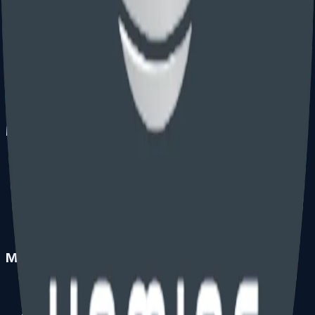
abogados de marcas licenciados en Connecticut y
Nueva York para innovadores globales. Honorarios fijos
y transparentes para patentes, marcas y copyright.
101 Nicoll Street, New Haven, CT 06511
service@omicsengineering.com
+1 (203) 397-6969
Clientes en más de 40 países
Patentes
Patente de utilidad
Patente de diseño
Entrada PCT en EE. UU.
Solicitud provisional
Respuesta OA patente
Costos de patente
Marcas
Registro en EE. UU.
Respuesta OA marca
Rechazo 2(d)