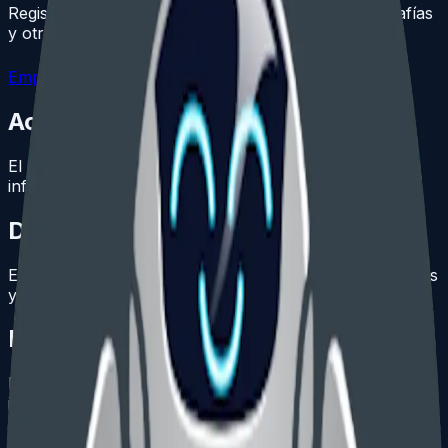
Registro para software, textos, música, arte, fotografías
y otros contenidos; apoyo para registro CBP IPR.
Empezar registro
Acceso a corte federal
El registro suele ser requisito antes de demandar por
infracción en corte federal.
Daños estatutarios
El registro oportuno puede preservar daños estatutarios
y honorarios de abogado.
Protección fronteriza CBP
Registro ante CBP para ayudar a detener importaciones
infractoras.
Servicios de copyright