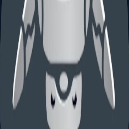
Attorney
Official
Service
Fee
Fee
$65–
Standard Registration (most works)
$250
$85
Single Author, Single Work
$200
$45
Literary Works / Software / Music
$200
$65
Group — Unpublished Works (up to
$200
$85
10)
Group — Photographs (up to 750)
$200
$55
Expedited / Special
$450
+$800
Handling
Additional official fee
Office Action Response
$200
—
U.S. CBP IPR Recordation (Customs
$250
$190
Border Protection)
Yomics
IP Services
Agente de patentes registrado ante la USPTO y