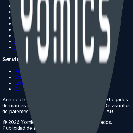
Rechazo descriptivo
Statement of Use
Base 44(e)
Madrid internacional
Rechazo Madrid EE. UU.
Procedimientos TTAB
Oposición TTAB
Costos de marca
Servicios
Registro de copyright
Credenciales profesionales
Lista completa de precios
Consulta gratuita
Agente de patentes registrado ante la USPTO
Abogados
de marcas en Connecticut y Nueva York
3,000+ asuntos
de patentes y marcas
200+ procedimientos TTAB
©
2026
Yomics.
Todos los derechos reservados.
Publicidad de abogado.