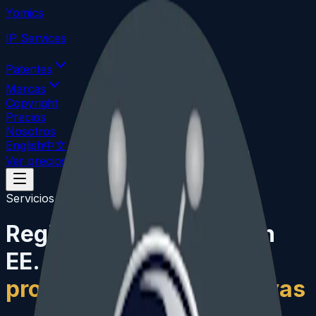
Yomics
IP Services
Patentes
Marcas
Copyright
Precios
Nosotros
English
中文
Ver precios
Consulta gratuita
Servicios de copyright
Registro de copyright en
EE. UU.
proteja sus obras creativas