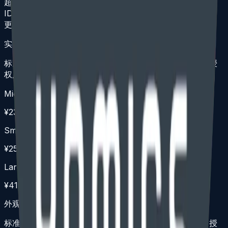
超过两次 OA、超项权利要求官费、RCE、上诉、加速审查、
IDS 工作量较大、延期、优先权恢复、复杂补正、权属变
更、继续/分案/再颁等非常规事项不包含在打包价内。
实用专利打包价
标准全包：申请服务 + 官方费用 + 最多 2 次 OA 答复 + 授
权服务 + 授权官费
Micro Entity
¥23,500
Small Entity
¥25,600
Large Entity
¥41,200
外观设计专利打包价
标准全包：申请服务 + 官方费用 + 最多 2 次 OA 答复 + 授