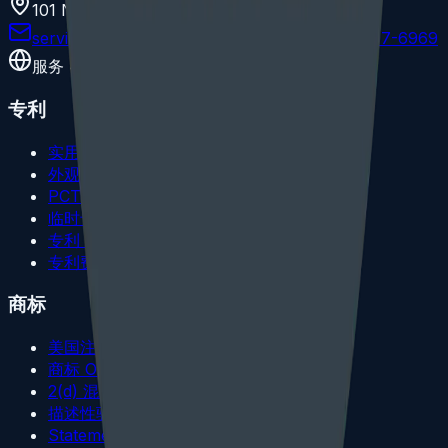
101 Nicoll Street, New Haven, CT 06511
service@omicsengineering.com
+1 (203) 397-6969
服务 40+ 国家和地区客户
专利
实用专利
外观设计专利
PCT 美国国家阶段
临时专利申请
专利 OA 答复
专利费用说明
商标
美国注册
商标 OA 答复
2(d) 混淆驳回
描述性驳回
Statement of Use