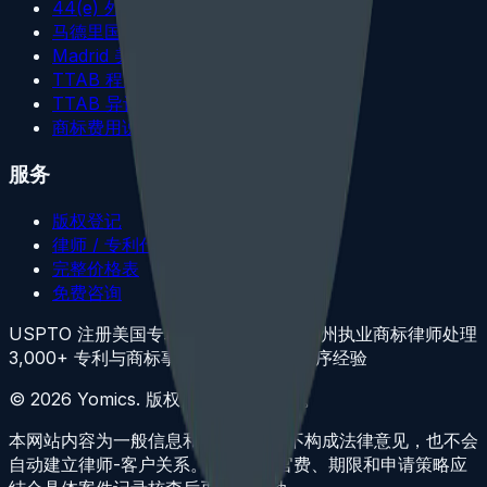
44(e) 外国注册基础
马德里国际注册
Madrid 美国驳回
TTAB 程序
TTAB 异议/撤销策略
商标费用说明
服务
版权登记
律师 / 专利代理人资质
完整价格表
免费咨询
USPTO 注册美国专利代理人
康州与纽约州执业商标律师
处理
3,000+ 专利与商标事项
200+ TTAB 程序经验
©
2026
Yomics.
版权所有。律师广告。
本网站内容为一般信息和律师广告，不构成法律意见，也不会
自动建立律师-客户关系。USPTO 官费、期限和申请策略应