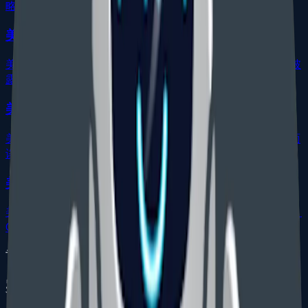
略。
美国临时专利申请策略
美国 provisional application 的 12 个月期限、公开风险、披
露质量和转正式申请策略。
美国专利 OA 答复策略
美国专利 101、102、103、112 驳回的答复、修改、RCE、面
谈和上诉策略。
美国专利费用说明
美国专利代理服务费、USPTO 官费、实体资格、超项费用、
OA、RCE、授权和年费。
专利服务路径
实用专利