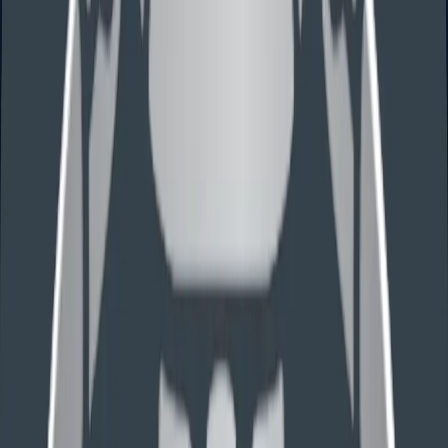
或希望逐阶段控制预算时，可查看分步骤报价。
打包价
分步骤费用
专利服务路径
外观设计专利
保护产品装饰性外观、视觉特征、界面形状、包装或图标等设
计成果。
从零撰写
适用于从产品照片、CAD 图、渲染图、线稿或界面截图整理
美国外观设计申请。
查看分步骤费用
基于优先权
可以作为美国首次外观设计申请，也可以基于外国外观设计申