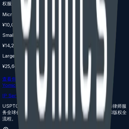
权服务 + 授权官费
Micro Entity
¥10,000
Small Entity
¥14,200
Large Entity
¥25,600
查看包含分阶段价格的完整费用表
Yomics
IP Services
USPTO 注册美国专利代理人与康州、纽约州执业商标律师服
务全球创新者。固定收费透明，覆盖美国专利、商标和版权全
流程。