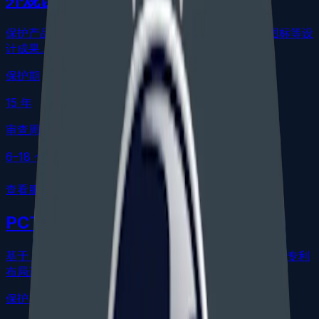
保护产品装饰性外观、视觉特征、界面形状、包装或图标等设
计成果。
保护期
15 年
审查周期
6–18 个月
查看服务路径
PCT / 巴黎公约
基于 PCT 国家阶段、巴黎公约优先权、外国申请或国际专利
布局进入美国。
保护期