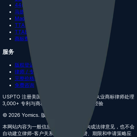
44(e) 外国注册基础
马德里国际注册
Madrid 美国驳回
TTAB 程序
TTAB 异议/撤销策略
商标费用说明
服务
版权登记
律师 / 专利代理人资质
完整价格表
免费咨询
USPTO 注册美国专利代理人
康州与纽约州执业商标律师
处理
3,000+ 专利与商标事项
200+ TTAB 程序经验
©
2026
Yomics.
版权所有。律师广告。
本网站内容为一般信息和律师广告，不构成法律意见，也不会
自动建立律师-客户关系。USPTO 官费、期限和申请策略应