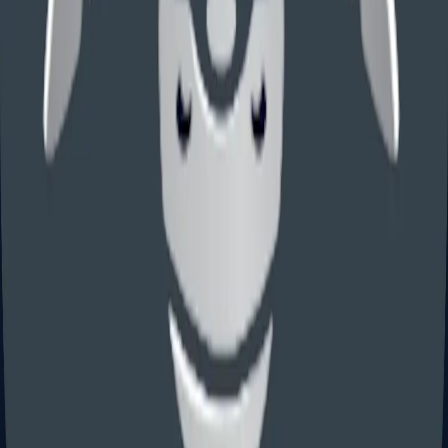
美国商标费用说明
美国商标申请官费、律师费、类别、SOU、OA、维护、
TTAB 和 surcharge。
商标服务
项目
服务费
官费
Trademark Search / Clearance
¥1,800
—
1(a) — Already in US Commerce
Per
mark, per class; USPTO surcharges
¥1,800
¥2,500
may apply for custom IDs or incomplete
application data
1(b) — Intent to Use
Per mark, per class;
USPTO surcharges may apply for
¥1,500
¥2,500
custom IDs or incomplete application
data
44(e) — Based on Foreign
Registration
Per mark, per class; USPTO
¥1,800
¥2,500
surcharges may apply for custom IDs or