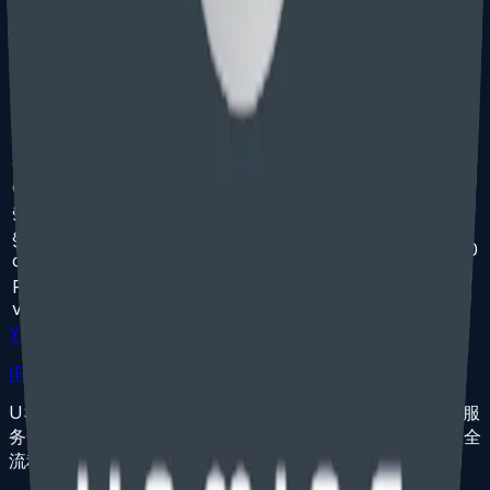
incomplete application data
Statement of Use
¥1,500
¥1,100
Extension of Time for Statement of Use
¥400
¥900
OA Response — Formality / Procedural
¥1,800
—
OA Response — Complex (Likelihood of
¥4,300
—
Confusion, Descriptiveness, Surname)
§8 Declaration of Use (5–6 year)
Per
¥1,500
¥2,400
class
§15 Incontestability Declaration
Per class
¥800
¥1,800
§8 + §9 Combined Renewal (10 year)
Per
¥1,500
¥4,700
class
Post-Registration Audit Response
*
¥3,600
*
varies
Yomics
IP Services
USPTO 注册美国专利代理人与康州、纽约州执业商标律师服
务全球创新者。固定收费透明，覆盖美国专利、商标和版权全
流程。