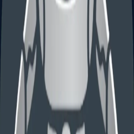
Statement of Use 使用声明
美国 1(b) 商标申请 NOA 后的 SOU、specimen、使用日期
和延期策略。
44(e) 外国注册基础
基于外国注册的美国商标申请、翻译、所有人一致性、ID 范
围和审查风险。
Madrid 美国临时驳回复审
Madrid/66(a) 美国驳回、ID 限制、2(d)、描述性和美国代理
策略。
TTAB 异议和撤销策略
TTAB opposition、cancellation、答辩、证据开示、和解、
审理证据和费用控制。