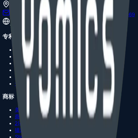
101 Nicoll Street, New Haven, CT 06511
service@omicsengineering.com
+1 (203) 397-6969
服务 40+ 国家和地区客户
专利
实用专利
外观设计专利
PCT 美国国家阶段
临时专利申请
专利 OA 答复
专利费用说明
商标
美国注册
商标 OA 答复
2(d) 混淆驳回
描述性驳回
Statement of Use