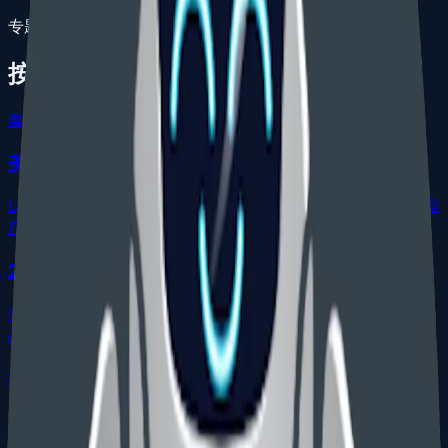
专题指南
按问题选择下一步
查看相关费用
美国商标 OA 答复
USPTO 商标驳回、使用证据、免责声明、商品服务修改和程
序要求答复策略。
2(d) 混淆可能性驳回策略
美国商标 Section 2(d) 驳回、DuPont 因素、商标近似、商
品服务和 consent 策略。
描述性驳回策略
美国商标 2(e)(1) 描述性驳回、免责声明、补充注册簿和 2(f)
证据。