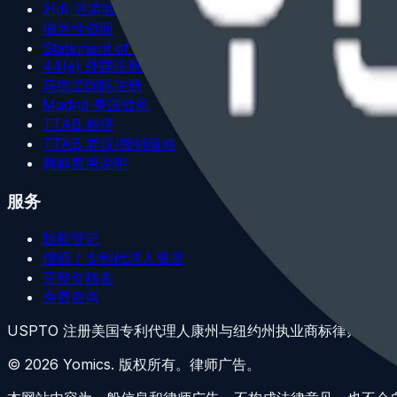
2(d) 混淆驳回
描述性驳回
Statement of Use
44(e) 外国注册基础
马德里国际注册
Madrid 美国驳回
TTAB 程序
TTAB 异议/撤销策略
商标费用说明
服务
版权登记
律师 / 专利代理人资质
完整价格表
免费咨询
USPTO 注册美国专利代理人
康州与纽约州执业商标律师
处理 
©
2026
Yomics.
版权所有。律师广告。