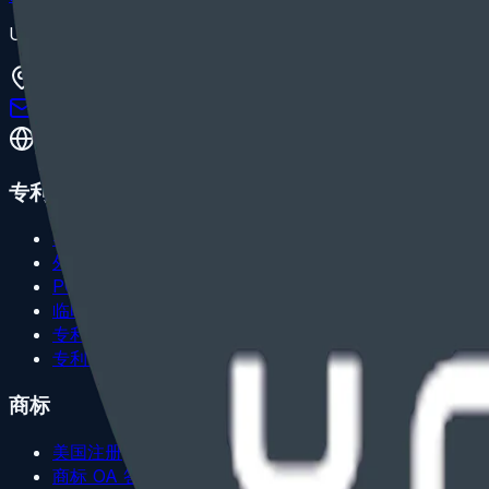
USPTO 注册美国专利代理人与康州、纽约州执业商标律师
101 Nicoll Street, New Haven, CT 06511
service@omicsengineering.com
+1 (203) 397-6969
服务 40+ 国家和地区客户
专利
实用专利
外观设计专利
PCT 美国国家阶段
临时专利申请
专利 OA 答复
专利费用说明
商标
美国注册
商标 OA 答复