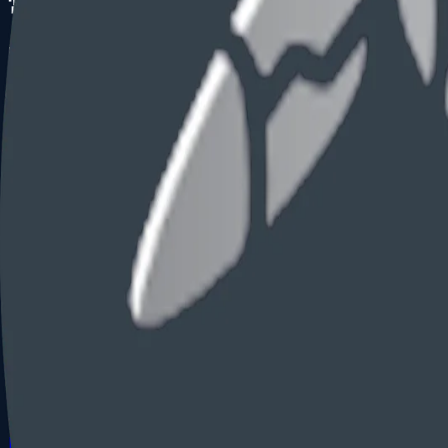
常见问题
PCT 进入美国一定是 30 个月吗？
通常为自优先权日起 30 个月，但恢复、优先权链和特殊事实
进入美国时可以修改权利要求吗？
可以，但修改必须有原始公开支持，并应评估美国审查和费用
决策清单
适用于需要进入美国、回应 USPTO 审查或评估专利预算的申
律师广告提示
本页为一般信息和律师广告，不构成法律意见，也不自动建立
Yomics
IP Services